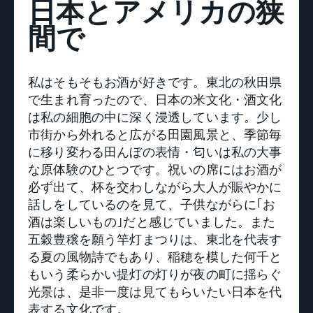
日本とアメリカの狭
間で
私はそもそもお酒が好きです。東北の秋田県
で生まれ育ったので、日本の米文化・酒文化
は私の細胞の中に深く浸透しています。少し
市街から外れると広がる田園風景と、季節毎
に移り変わる田んぼの表情・匂いは私の大事
な原体験のひとつです。祝いの席にはお酒が
必ず出て、杯を交わしながら大人が賑やかに
話しをしているのを見て、子供ながらに｢お
酒は楽しいもの｣だと感じていました。また
五穀豊穣を願う竿灯まつりは、東北を代表す
る夏の風物詩でもあり、稲穂を模した何千と
もいう柔らかい提灯の灯りが夜の町に揺らぐ
光景は、是非一度は見てもらいたい日本を代
表する文化です。