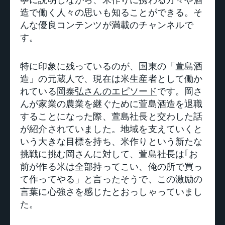
造で働く人々の思いも知ることができる。そ
んな優良コンテンツが満載のチャンネルで
す。
特に印象に残っているのが、国東の「萱島酒
造」の元蔵人で、現在は米生産者として働か
れている
岡泰弘さんのエピソード
です。岡さ
んが家業の農業を継ぐために萱島酒造を退職
することになった際、萱島社長と交わした話
が紹介されていました。地域を支えていくと
いう大きな目標を持ち、米作りという新たな
挑戦に挑む岡さんに対して、萱島社長は｢お
前が作る米は全部持ってこい、俺の所で買っ
て作ってやる」と言ったそうで、この激励の
言葉に心強さを感じたとおっしゃっていまし
た。